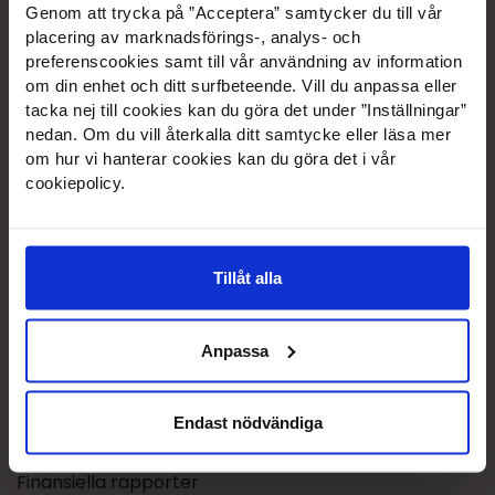
New Bubbleroom Sweden AB
Genom att trycka på ”Acceptera” samtycker du till vår
placering av marknadsförings-, analys- och
Prognosgatan 11
preferenscookies samt till vår användning av information
504 64 Borås
om din enhet och ditt surfbeteende. Vill du anpassa eller
tacka nej till cookies kan du göra det under ”Inställningar”
UTDELNINGS­ADRESS
nedan. Om du vill återkalla ditt samtycke eller läsa mer
om hur vi hanterar cookies kan du göra det i vår
New Bubbleroom Sweden AB
cookiepolicy.
BOX 922
501 10 Borås
Organisationnummer: 556699-9214
Tillåt alla
INVESTOR RELATIONS
Anpassa
Pressreleaser
Anmälan till pressreleaser
Endast nödvändiga
Finansiell kalender
Finansiella rapporter