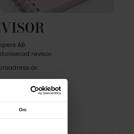
VISOR
opers AB.
toriserad revisor.
orsadress är:
Om