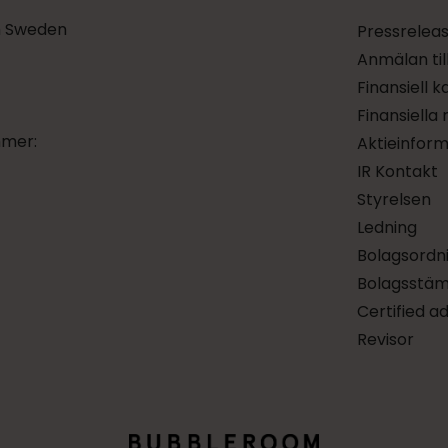
 Sweden
Pressrelea
Anmälan til
Finansiell 
Finansiella
mmer:
Aktieinform
IR Kontakt
Styrelsen
Ledning
Bolagsordn
Bolagsstä
Certified a
Revisor