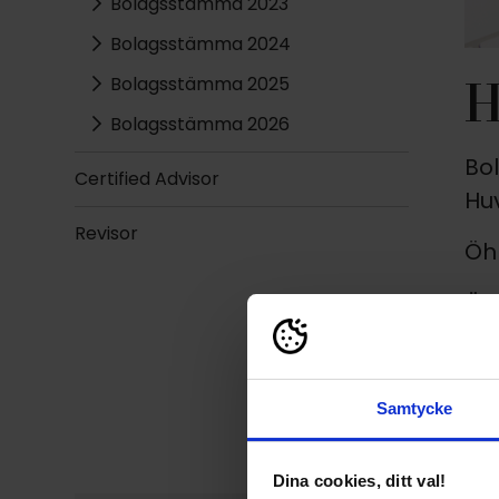
Bolagsstämma 2023
Bolagsstämma 2024
H
Bolagsstämma 2025
Bolagsstämma 2026
Bo
Certified Advisor
Huv
Revisor
Öh
Öh
11
Sv
Samtycke
Dina cookies, ditt val!