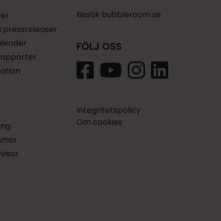
Besök bubbleroom.se
ser
l pressreleaser
kalender
FÖLJ OSS
 rapporter
ation
Integritetspolicy
Om cookies
ing
mmor
dvisor