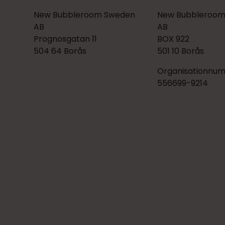
New Bubbleroom Sweden
New Bubbleroom
AB
AB
Prognosgatan 11
BOX 922
504 64 Borås
501 10 Borås
Organisationnu
556699-9214