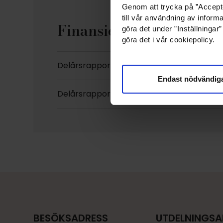
Genom att trycka på ”Accepte
till vår användning av informa
Finansiell kalender
göra det under ”Inställningar
göra det i vår cookiepolicy.
Delårsrapport januari-juni 2026: 15 juli 202
Endast nödvändig
Delårsrapport januari-september 2026: 2
BESÖKSADRESS
UTDELNINGS­