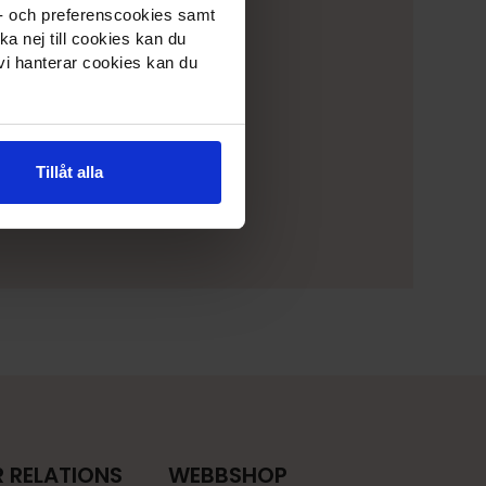
s- och preferenscookies samt
ka nej till cookies kan du
a på våra
 vi hanterar cookies kan du
ser
Tillåt alla
 RELATIONS
WEBBSHOP