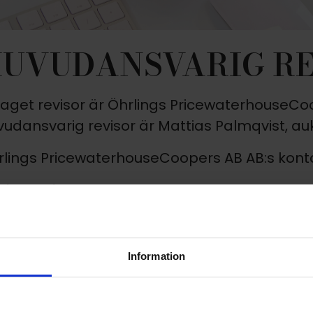
UVUDANSVARIG RE
laget revisor är Öhrlings PricewaterhouseCo
udansvarig revisor är Mattias Palmqvist, auk
rlings PricewaterhouseCoopers AB AB:s kont
rlings PricewaterhouseCoopers AB
3 97 Stockholm
erige
Information