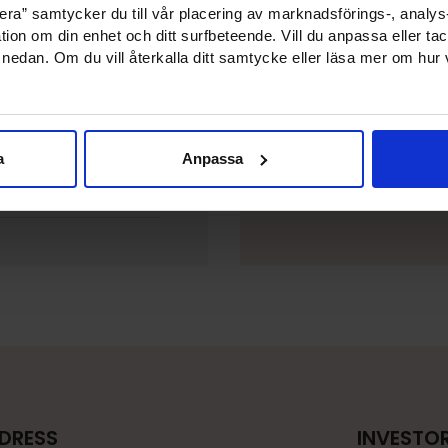
ra” samtycker du till vår placering av marknadsförings-, analy
tion om din enhet och ditt surfbeteende. Vill du anpassa eller tac
Prenumerer
” nedan. Om du vill återkalla ditt samtycke eller läsa mer om hur
pressrelea
6
a
Anpassa
2 oktober 2026
ADRESS
INVESTOR