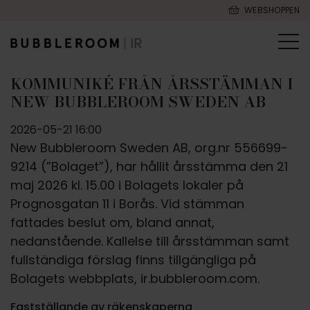
WEBSHOPPEN
KOMMUNIKÉ FRÅN ÅRSSTÄMMAN I
NEW BUBBLEROOM SWEDEN AB
2026-05-21 16:00
New Bubbleroom Sweden AB, org.nr 556699-
9214 (”Bolaget”), har hållit årsstämma den 21
maj 2026 kl. 15.00 i Bolagets lokaler på
Prognosgatan 11 i Borås. Vid stämman
fattades beslut om, bland annat,
nedanstående. Kallelse till årsstämman samt
fullständiga förslag finns tillgängliga på
Bolagets webbplats, ir.bubbleroom.com.
Fastställande av räkenskaperna